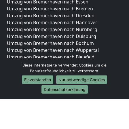
Umzug von Bremerhaven nach Essen
Umzug von Bremerhaven nach Bremen
Umzug von Bremerhaven nach Dresden
Umzug von Bremerhaven nach Hannover
Umzug von Bremerhaven nach Nürnberg
Umzug von Bremerhaven nach Duisburg
Umzug von Bremerhaven nach Bochum
Umzug von Bremerhaven nach Wuppertal
Umzug von Bremerhaven nach Bielefeld
Umzug von Bremerhaven nach Bonn
Diese Internetseite verwendet Cookies um die
Umzug von Bremerhaven nach Münster
Benutzerfreundlichkeit zu verbessern.
Einverstanden
Nur notwendige Cookies
Internationale-Umzüge
Datenschutzerklärung
Umzug von Bremerhaven nach Brasilien
Umzug von Bremerhaven nach Brunei Darussalam
Umzug von Bremerhaven nach Burkina Faso
Umzug von Bremerhaven nach Burundi
Umzug von Bremerhaven nach Chile
Umzug von Bremerhaven nach China