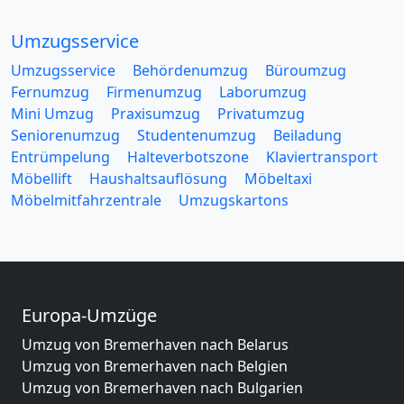
Umzugsservice
Umzugsservice
Behördenumzug
Büroumzug
Fernumzug
Firmenumzug
Laborumzug
Mini Umzug
Praxisumzug
Privatumzug
Seniorenumzug
Studentenumzug
Beiladung
Entrümpelung
Halteverbotszone
Klaviertransport
Möbellift
Haushaltsauflösung
Möbeltaxi
Möbelmitfahrzentrale
Umzugskartons
Europa-Umzüge
Umzug von Bremerhaven nach Belarus
Umzug von Bremerhaven nach Belgien
Umzug von Bremerhaven nach Bulgarien