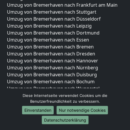
Umzug von Bremerhaven nach Frankfurt am Main
Umzug von Bremerhaven nach Stuttgart
Umzug von Bremerhaven nach Düsseldorf
Umzug von Bremerhaven nach Leipzig
Umzug von Bremerhaven nach Dortmund
Umzug von Bremerhaven nach Essen
Umzug von Bremerhaven nach Bremen
Umzug von Bremerhaven nach Dresden
Umzug von Bremerhaven nach Hannover
Umzug von Bremerhaven nach Nürnberg
Umzug von Bremerhaven nach Duisburg
Umzug von Bremerhaven nach Bochum
Umzug von Bremerhaven nach Wuppertal
Umzug von Bremerhaven nach Bielefeld
Diese Internetseite verwendet Cookies um die
Benutzerfreundlichkeit zu verbessern.
Umzug von Bremerhaven nach Bonn
Umzug von Bremerhaven nach Münster
Einverstanden
Nur notwendige Cookies
Internationale-Umzüge
Datenschutzerklärung