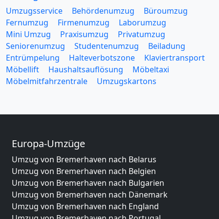
Umzugsservice
Behördenumzug
Büroumzug
Fernumzug
Firmenumzug
Laborumzug
Mini Umzug
Praxisumzug
Privatumzug
Seniorenumzug
Studentenumzug
Beiladung
Entrümpelung
Halteverbotszone
Klaviertransport
Möbellift
Haushaltsauflösung
Möbeltaxi
Möbelmitfahrzentrale
Umzugskartons
Europa-Umzüge
Umzug von Bremerhaven nach Belarus
Umzug von Bremerhaven nach Belgien
Umzug von Bremerhaven nach Bulgarien
Umzug von Bremerhaven nach Dänemark
Umzug von Bremerhaven nach England
Umzug von Bremerhaven nach Portugal