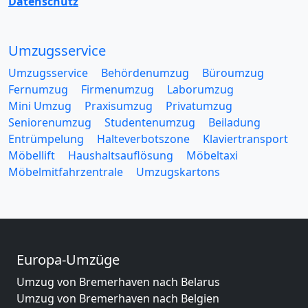
Datenschutz
Umzugsservice
Umzugsservice
Behördenumzug
Büroumzug
Fernumzug
Firmenumzug
Laborumzug
Mini Umzug
Praxisumzug
Privatumzug
Seniorenumzug
Studentenumzug
Beiladung
Entrümpelung
Halteverbotszone
Klaviertransport
Möbellift
Haushaltsauflösung
Möbeltaxi
Möbelmitfahrzentrale
Umzugskartons
Europa-Umzüge
Umzug von Bremerhaven nach Belarus
Umzug von Bremerhaven nach Belgien