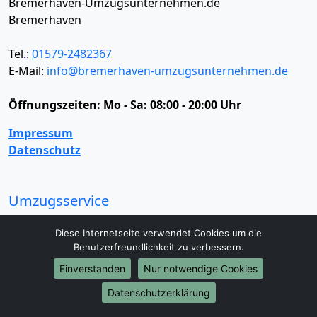
Bremerhaven-Umzugsunternehmen.de
Bremerhaven
Tel.:
01579-2482367
E-Mail:
info@bremerhaven-umzugsunternehmen.de
Öffnungszeiten:
Mo - Sa: 08:00 - 20:00 Uhr
Impressum
Datenschutz
Umzugsservice
Umzugsservice
Behördenumzug
Büroumzug
Diese Internetseite verwendet Cookies um die
Fernumzug
Firmenumzug
Laborumzug
Benutzerfreundlichkeit zu verbessern.
Mini Umzug
Praxisumzug
Privatumzug
Einverstanden
Nur notwendige Cookies
Seniorenumzug
Studentenumzug
Beiladung
Entrümpelung
Halteverbotszone
Klaviertransport
Datenschutzerklärung
Möbellift
Haushaltsauflösung
Möbeltaxi