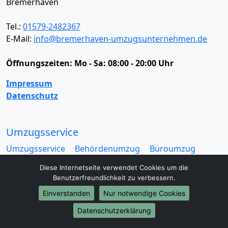
Bremerhaven
Tel.:
01579-2482367
E-Mail:
info@bremerhaven-umzugsunternehmen.de
Öffnungszeiten:
Mo - Sa: 08:00 - 20:00 Uhr
Impressum
Datenschutz
Umzugsservice
Umzugsservice
Behördenumzug
Büroumzug
Fernumzug
Firmenumzug
Laborumzug
Diese Internetseite verwendet Cookies um die
Mini Umzug
Praxisumzug
Privatumzug
Benutzerfreundlichkeit zu verbessern.
Seniorenumzug
Studentenumzug
Beiladung
Einverstanden
Nur notwendige Cookies
Entrümpelung
Halteverbotszone
Klaviertransport
Möbellift
Haushaltsauflösung
Möbeltaxi
Datenschutzerklärung
Möbelmitfahrzentrale
Umzugskartons