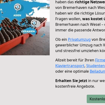
haben das
richtige Netzw
von Bremerhaven nach Wesel
haben wir die richtige Lösu
Fragen wollen,
was kostet
Bremerhaven nach Wesel – d
immer die passende Antwort
Ob ein
Privatumzug
von Bre
gewerblicher Umzug nach 
und stressfrei umziehen kö
Allzeit bereit für Ihren
Firm
Klaviertransport
,
Studente
oder eine optimale
Beiladu
Erhalten Sie jetzt
in nur we
kostenfreie Angebote.
Kostenlo