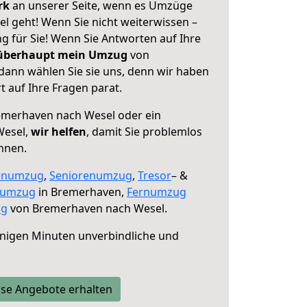
erk
an unserer Seite, wenn es Umzüge
 geht! Wenn Sie nicht weiterwissen –
ng für Sie! Wenn Sie Antworten auf Ihre
 überhaupt mein Umzug
von
ann wählen Sie sie uns, denn wir haben
 auf Ihre Fragen parat.
merhaven nach Wesel oder ein
Wesel,
wir helfen
, damit Sie problemlos
nnen.
enumzug
,
Seniorenumzug
,
Tresor
– &
numzug
in Bremerhaven,
Fernumzug
ng
von Bremerhaven nach Wesel.
nigen Minuten unverbindliche und
se Angebote erhalten