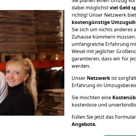
Sie planen einen Umzug v
dabei möglichst
viel Geld 
richtig! Unser Netzwerk bi
kostengünstige Umzugsdi
Sie sich um nichts anderes 
Zuhause kümmern müssen. W
umfangreiche Erfahrung m
Wesel mit jeglicher Größe
garantieren, dass wir für j
werden.
Unser
Netzwerk
ist sorgfäl
Erfahrung im Umzugsberei
Sie möchten eine
Kostenüb
kostenlose und unverbindli
Füllen Sie jetzt das Formula
Angebote.