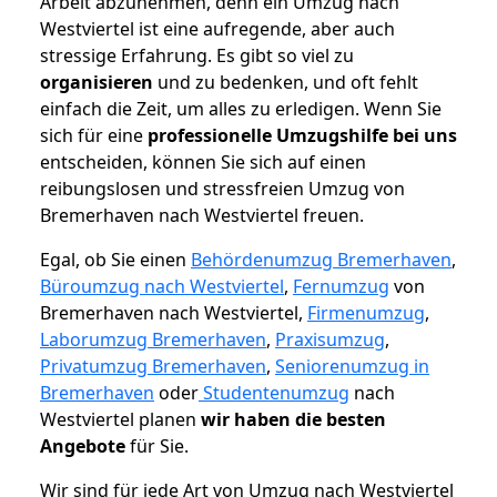
Arbeit abzunehmen, denn ein Umzug nach
Westviertel ist eine aufregende, aber auch
stressige Erfahrung. Es gibt so viel zu
organisieren
und zu bedenken, und oft fehlt
einfach die Zeit, um alles zu erledigen. Wenn Sie
sich für eine
professionelle Umzugshilfe bei uns
entscheiden, können Sie sich auf einen
reibungslosen und stressfreien Umzug von
Bremerhaven nach Westviertel freuen.
Egal, ob Sie einen
Behördenumzug Bremerhaven
,
Büroumzug nach Westviertel
,
Fernumzug
von
Bremerhaven nach Westviertel,
Firmenumzug
,
Laborumzug Bremerhaven
,
Praxisumzug
,
Privatumzug Bremerhaven
,
Seniorenumzug in
Bremerhaven
oder
Studentenumzug
nach
Westviertel planen
wir haben die besten
Angebote
für Sie.
Wir sind für jede Art von Umzug nach Westviertel