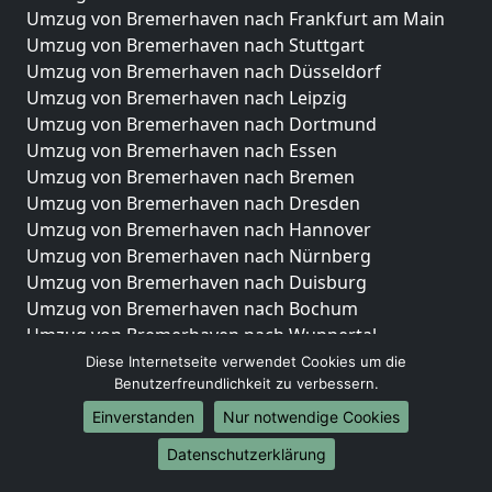
Umzug von Bremerhaven nach Frankfurt am Main
Umzug von Bremerhaven nach Stuttgart
Umzug von Bremerhaven nach Düsseldorf
Umzug von Bremerhaven nach Leipzig
Umzug von Bremerhaven nach Dortmund
Umzug von Bremerhaven nach Essen
Umzug von Bremerhaven nach Bremen
Umzug von Bremerhaven nach Dresden
Umzug von Bremerhaven nach Hannover
Umzug von Bremerhaven nach Nürnberg
Umzug von Bremerhaven nach Duisburg
Umzug von Bremerhaven nach Bochum
Umzug von Bremerhaven nach Wuppertal
Umzug von Bremerhaven nach Bielefeld
Diese Internetseite verwendet Cookies um die
Benutzerfreundlichkeit zu verbessern.
Umzug von Bremerhaven nach Bonn
Umzug von Bremerhaven nach Münster
Einverstanden
Nur notwendige Cookies
Internationale-Umzüge
Datenschutzerklärung