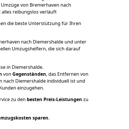
che Umzüge von Bremerhaven nach
t alles reibungslos verläuft
nen die beste Unterstützung für Ihren
erhaven nach Diemershalde und unter
llen Umzugshelfern, die sich darauf
use in Diemershalde.
n
von
Gegenständen
, das Entfernen von
nach Diemershalde individuell ist und
r Kunden einzugehen.
rvice zu den
besten Preis-Leistungen
zu
Umzugskosten sparen
.