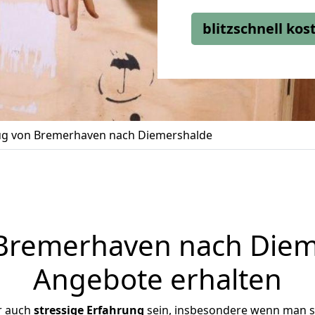
blitzschnell ko
g von Bremerhaven nach Diemershalde
remerhaven nach Dieme
Angebote erhalten
r auch
stressige
Erfahrung
sein, insbesondere wenn man s